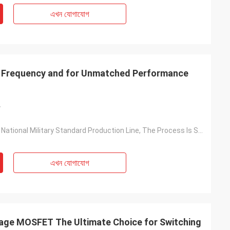
এখন যোগাযোগ
 Frequency and for Unmatched Performance
y
Based On The National Military Standard Production Line, The Process Is Stable And The Quality Is Reliable
এখন যোগাযোগ
age MOSFET The Ultimate Choice for Switching