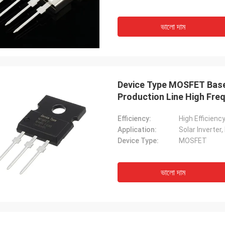
ভালো দাম
Device Type MOSFET Based
Production Line High Fr
Efficiency:
High Efficienc
Application:
Device Type:
MOSFET
ভালো দাম