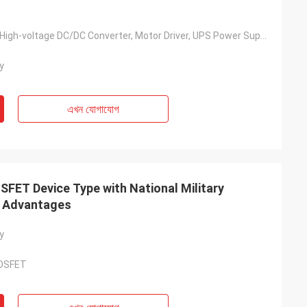
Solar Inverter, High-voltage DC/DC Converter, Motor Driver, UPS Power Supply, Switching Power Supply, Charging Pile, Etc.
y
এখন যোগাযোগ
ET Device Type with National Military
e Advantages
y
MOSFET