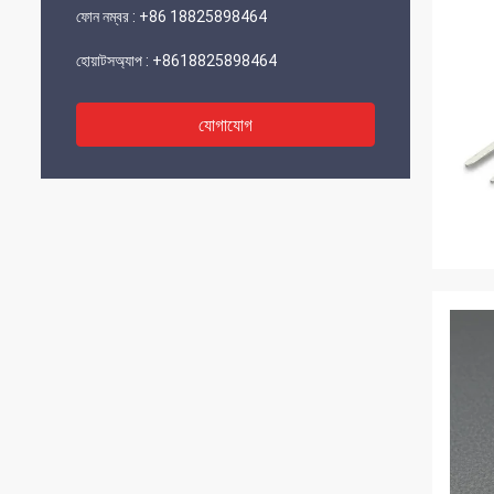
ফোন নম্বর :
+86 18825898464
হোয়াটসঅ্যাপ :
+8618825898464
যোগাযোগ