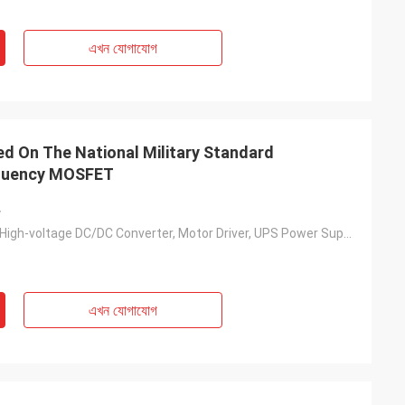
এখন যোগাযোগ
 On The National Military Standard
equency MOSFET
y
Solar Inverter, High-voltage DC/DC Converter, Motor Driver, UPS Power Supply, Switching Power Supply, Charging Pile, Etc.
এখন যোগাযোগ