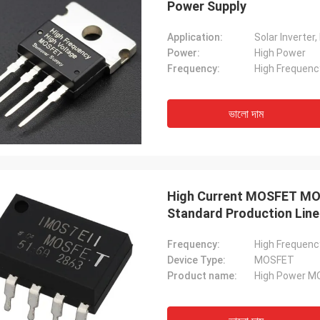
Power Supply
Application:
Power:
High Power
Frequency:
High Frequenc
ভালো দাম
High Current MOSFET MOSF
Standard Production Lin
Frequency:
High Frequenc
Device Type:
MOSFET
Product name:
High Power 