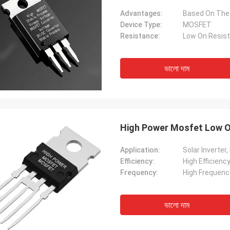
Advantages:
Device Type:
MOSFET
Resistance:
Low On Resis
ভালো দাম
High Power Mosfet Low O
Application:
Efficiency:
High Efficienc
Frequency:
High Frequenc
ভালো দাম