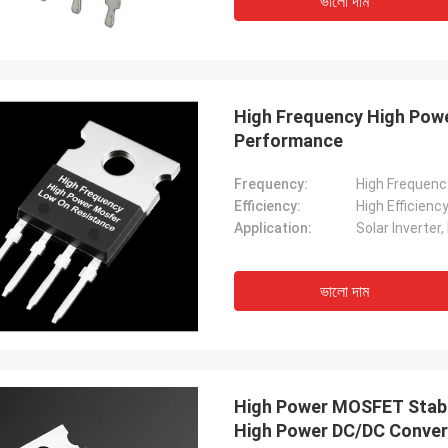
ভালো দাম
High Frequency High Pow
Performance
Frequency:
High Frequenc
Efficiency:
High Efficienc
Application:
ভালো দাম
High Power MOSFET Stab
High Power DC/DC Conver