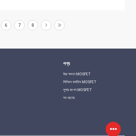
6
7
8
পণ্য
উচ্চ ক্ষমতা MOSFET
সিলিকন কার্বাইড MOSFET
সুপার জংশন MOSFET
সব ধরনের