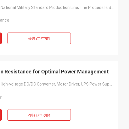
Based On The National Military Standard Production Line, The Process Is Stable And The Quality Is Reliable
tance
এখন যোগাযোগ
n Resistance for Optimal Power Management
Solar Inverter, High-voltage DC/DC Converter, Motor Driver, UPS Power Supply, Switching Power Supply, Charging Pile, Etc.
y
y
এখন যোগাযোগ