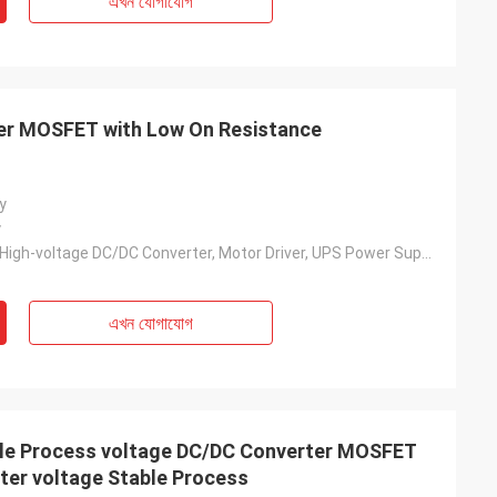
এখন যোগাযোগ
er MOSFET with Low On Resistance
y
y
Solar Inverter, High-voltage DC/DC Converter, Motor Driver, UPS Power Supply, Switching Power Supply, Charging Pile, Etc.
এখন যোগাযোগ
le Process voltage DC/DC Converter MOSFET
ter voltage Stable Process