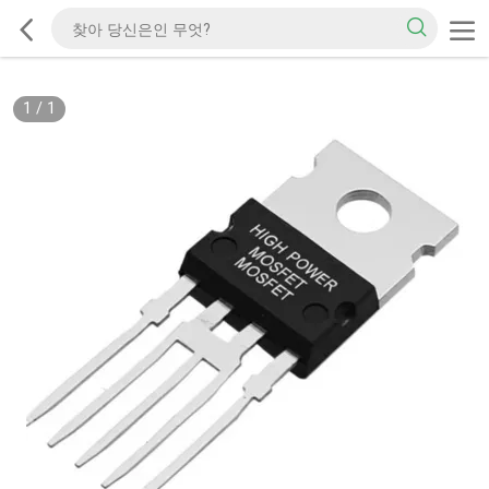
1
/
1