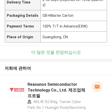
Delivery Time
y)
Packaging Details
GB+Master Carton
Payment Terms
100% T/T in Advance(EXW)
Place of Origin
Guangdong, CN
더 많은 것을 전망하십시오
저희에 관하여
Reasunos Semiconductor
Technology Co., Ltd. 제조업체
프로필
405,4F, B2 Bldg, Tian'an Cyber
Park, No.1 Huangjin Road,Nancheng