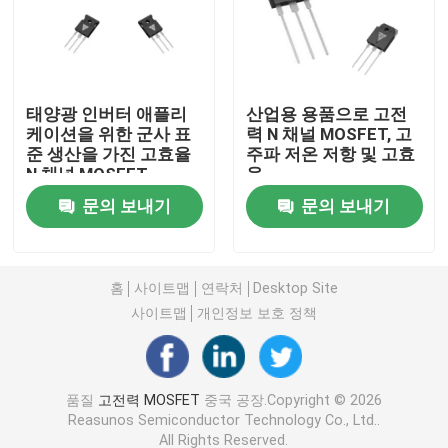
슈퍼 융합 MOSFET
태양광 인버터 애플리
산업용 용품으로 고전
실리콘 카비드 SBD
케이션을 위한 군사 표
력 N 채널 MOSFET, 고
준 생산을 가진 고효율
주파 저온 저항 및 고효
N 채널 MOSFET
율
고전압 MOSFET
문의 보내기
문의 보내기
저전압 MOSFET
홈
사이트맵
연락처
Desktop Site
고전력 IGBT
사이트맵
개인정보 보호 정책
쇼트키 배리어 다이오드
품질
고전력 MOSFET
중국 공장.Copyright © 2026
Reasunos Semiconductor Technology Co., Ltd..
고전력 반도체
All Rights Reserved.