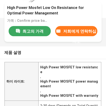
High Power Mosfet Low On Resistance for
Optimal Power Management
가격：Confirm price based on product
최고의 가격
저희에게 연락하십
시오
제품 설명
High Power MOSFET low resistanc
e
,
하이 라이트:
High Power MOSFET power manag
ement
,
High Power MOSFET with warranty
2-30 days (Depends on Total Quantit