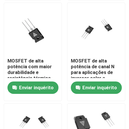
Visita à fábrica
Controle de qualidade
Contacte-nos
MOSFET de alta
MOSFET de alta
potência com maior
potência de canal N
Notícias
durabilidade e
para aplicações de
resistência térmica
inversor solar e
para aplicações de
conversor DC/DC
Enviar inquérito
Enviar inquérito
Solicite um orçamento
configuração de tipo
N
MOSFET do poder superior
MOSFET de carboneto de silício