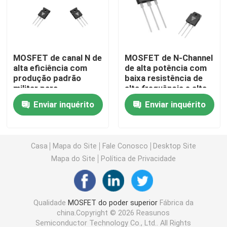
MOSFET de Super Junção
MOSFET de canal N de
MOSFET de N-Channel
SBD de carburo de silício
alta eficiência com
de alta potência com
produção padrão
baixa resistência de
militar para
alta frequência e alta
MOSFET de alta tensão
aplicações em
eficiência para
Enviar inquérito
Enviar inquérito
inversores solares
aplicações industriais
MOSFET de baixa tensão
Casa
Mapa do Site
Fale Conosco
Desktop Site
IGBT de alta potência
Mapa do Site
Política de Privacidade
Diodos de barreira de Schottky
Qualidade
MOSFET do poder superior
Fábrica da
china.Copyright © 2026 Reasunos
Semicondutor de alta potência
Semiconductor Technology Co., Ltd.. All Rights