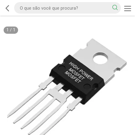
1
/
1