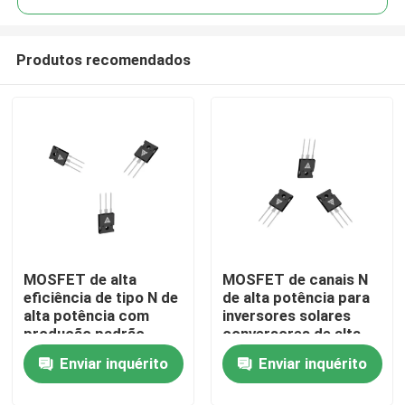
Produtos recomendados
MOSFET de alta
MOSFET de canais N
Para casa
eficiência de tipo N de
de alta potência para
alta potência com
inversores solares
produção padrão
conversores de alta
Produtos
militar para
tensão DC/DC e
Enviar inquérito
Enviar inquérito
transferência robusta
condutores de
de energia
motores
Sobre nós