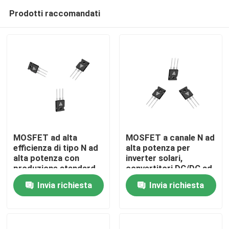
Prodotti raccomandati
MOSFET ad alta
MOSFET a canale N ad
efficienza di tipo N ad
alta potenza per
alta potenza con
inverter solari,
Casa.
produzione standard
convertitori DC/DC ad
militare per un
alta tensione e motori
Invia richiesta
Invia richiesta
robusto trasferimento
Prodotti
di energia
Su di noi