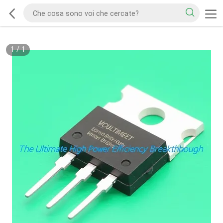
1
/
1