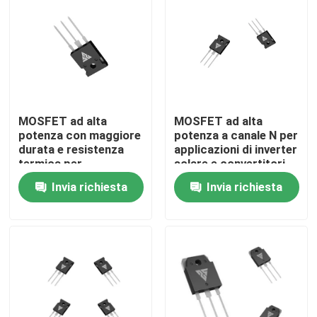
Visita alla fabbrica
Controllo della qualità
MOSFET ad alta
MOSFET ad alta
Contattaci
potenza con maggiore
potenza a canale N per
durata e resistenza
applicazioni di inverter
termica per
solare e convertitori
Notizie
applicazioni con
DC/DC
Invia richiesta
Invia richiesta
configurazione di tipo
N
Chiedi un preventivo
MOSFET di alto potere
MOSFET al carburo di silicio