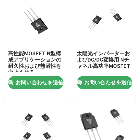
工場 ツアー
品質管理
高性能MOSFET N型構
太陽光インバーターお
連絡 ください
成アプリケーションの
よびDC/DC変換用 Nチ
耐久性および熱耐性を
ャネル高功率MOSFET
向上させる
ニュース
お問い合わせを送信
お問い合わせを送信
引金 を 求め て ください
高い発電MOSFET
炭化ケイ素MOSFET