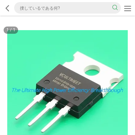
1
/
1