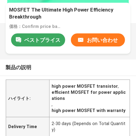
MOSFET The Ultimate High Power Efficiency
Breakthrough
価格：Confirm price based on product
ベストプライス
お問い合わせ
製品の説明
high power MOSFET transistor
,
efficient MOSFET for power applic
ハイライト:
ations
,
high power MOSFET with warranty
2-30 days (Depends on Total Quantit
Delivery Time
y)