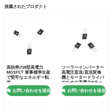
推薦されたプロダクト
高効率のN型高電力
ソーラーインバーター
MOSFET 軍事標準生産
高電圧直流/直流変換
で堅牢なエネルギー転
機とモータードライバ
家へ
送
のための高電力Nチャ
ネルMOSFET
お問い合わせを送信
お問い合わせを送信
製品
わたしたち に つい て