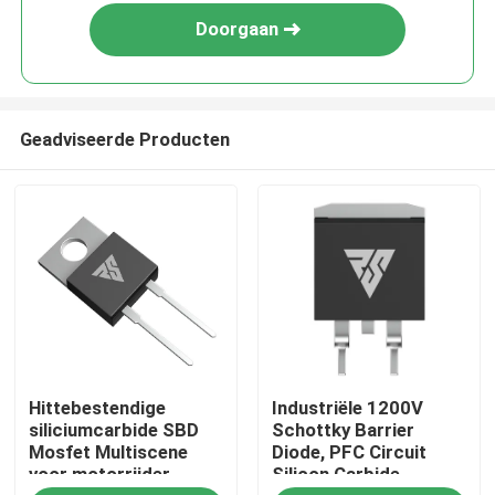
Doorgaan
Geadviseerde Producten
Thuis
Hittebestendige
Industriële 1200V
Producten
siliciumcarbide SBD
Schottky Barrier
Mosfet Multiscene
Diode, PFC Circuit
voor motorrijder
Silicon Carbide
Over ons