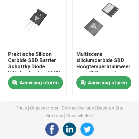
Super Junction MOSFET
Siliciumcarbide SBD
Praktische Silicon
Multiscene
Hoogspanningsmosfet
Carbide SBD Barrier
siliciumcarbide SBD
Schottky Diode
Hoogtemperatuurweersta
Hittebestendige 650V
voor PFC-circuits
Laagspannings-MOSFET
Aanvraag sturen
Aanvraag sturen
IGBT met hoog vermogen
Thuis
Ongeveer ons
Contacteer ons
Desktop Site
Schottky-Barrièredioden
Sitemap
Privacybeleid
Hoogvermogend halfgeleider