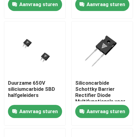
Rectifier
Aanvraag sturen
Aanvraag sturen
Fabriekstocht
Kwaliteitscontrole
Neem contact met ons op
Nieuws
Duurzame 650V
Siliconcarbide
siliciumcarbide SBD
Schottky Barrier
Vraag een offerte
halfgeleiders
Rectifier Diode
Multifunctionele voor
de industrie
Aanvraag sturen
Aanvraag sturen
Hoge Machtsmosfet
Siliciumcarbide MOSFET