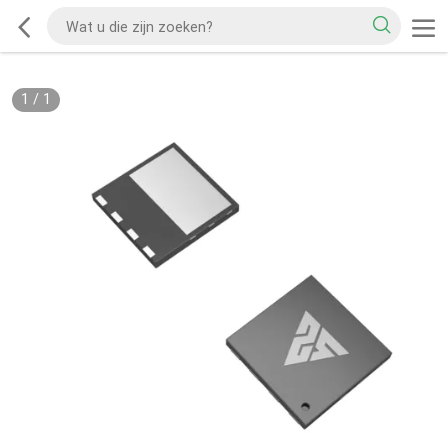
1
/
1