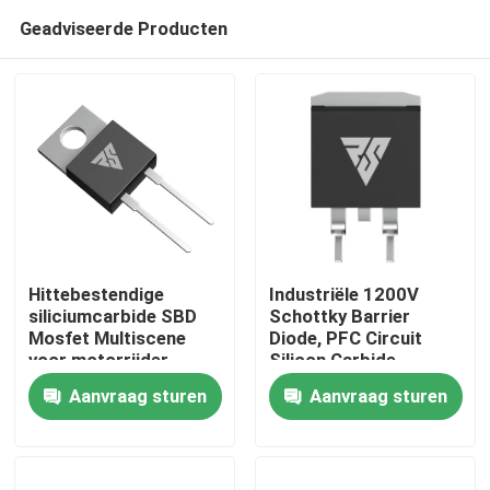
Geadviseerde Producten
Hittebestendige
Industriële 1200V
siliciumcarbide SBD
Schottky Barrier
Mosfet Multiscene
Diode, PFC Circuit
Thuis
voor motorrijder
Silicon Carbide
Rectifier
Aanvraag sturen
Aanvraag sturen
Producten
Over ons