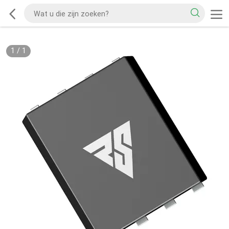
1
/
1