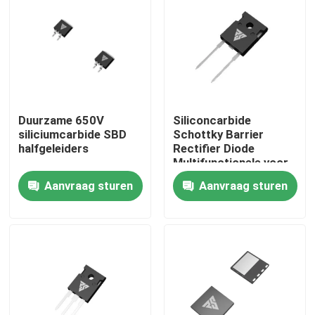
Fabriekstocht
Kwaliteitscontrole
Duurzame 650V
Siliconcarbide
Neem contact met ons op
siliciumcarbide SBD
Schottky Barrier
halfgeleiders
Rectifier Diode
Multifunctionele voor
Nieuws
de industrie
Aanvraag sturen
Aanvraag sturen
Vraag een offerte
Hoge Machtsmosfet
Siliciumcarbide MOSFET