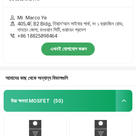
Mr. Marco Ye
405,4F, B2 Bldg, তিয়ান'আন সাইবার পার্ক, নং ১ হুয়াংজিন রোড,
নানচেং জেলা, ডংগুয়ান সিটি, গুয়াংডং প্রদেশ
+86 18825898464
এখনই যোগাযোগ করুন
আমাদের কাছ থেকে অন্যান্য বিভাগগুলি
উচ্চ ক্ষমতা MOSFET
(50)