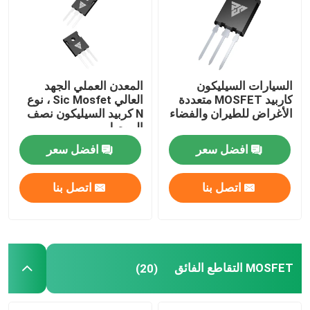
السيارات السيليكون
المعدن العملي الجهد
كاربيد MOSFET متعددة
العالي Sic Mosfet ، نوع
الأغراض للطيران والفضاء
N كربيد السيليكون نصف
الموصل
افضل سعر
افضل سعر
اتصل بنا
اتصل بنا
المنزل
المنتجات
MOSFET التقاطع الفائق
(20)
معلومات عنا