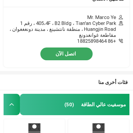
Mr. Marco Ye
405،4F ، B2 Bldg ، Tian'an Cyber Park ، رقم 1
Huangjin Road ، منطقة نانتشينغ ، مدينة دونغغغوان ،
مقاطعة غوانغدونغ
+86 18825898464
اتصل الآن
فئات أخرى منا
موسفيت عالي الطاقة
(50)