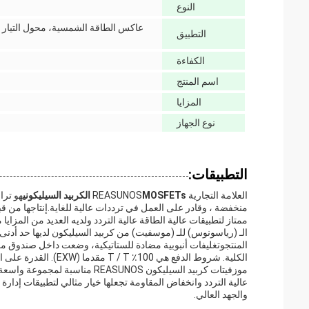
النوع
التطبيق
الكفاءة
اسم المنتج
المزايا
نوع الجهاز
التطبيقات:
العلامة التجارية REASUNOS
MOSFETs الكربيد السيليكوني
منخفضة ، وقادر على العمل في ترددات عالية للغاية.إنتاجها من
ممتاز لتطبيقات عالية الطاقة عالية التردد ولديه العديد من المزايا مقارنة مع OSFETs
الكلية. شروط الدفع هي 100٪ T / T مقدما (EXW). القدرة على التوريد هي 5KK / الشهر.
موزفيتات كربيد السيليكون ASUNOS
عالية التردد وانخفاض المقاومة تجعلها خيار مثالي لتطبيقات إدارة ا
والجهد العالي.