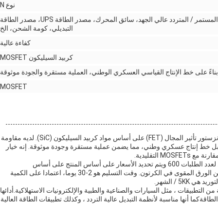
نوع N
عاكس الطاقة الشمسية، محول التيار المستمر / المتردد عالي الجهد، سائق المحرك، مصدر الطاقة UPS، مصدر الطاقة
التبديلي، كومة الشحن، الخ
كفاءة عالية
كربيد السيليكون MOSFET
بناءً على خط الإنتاج القياسي العسكري الوطني، العملية مستقرة والجودة موثوقة
MOSFET
هو ترانزستور تأثير المجال (FET) على أساس مواد كربيد السيليكون (SiC). لديه مقاومة
 قبل خط إنتاج عسكري وطني، مما يضمن عملية مستقرة وجودة موثوقة. إنه خيار
M التقليدية.
الـ (رياسونوس) للـ (موسفيت) من كربيد السيليكون لديها حد أدنى لعدد الطلبات 600 ويتم تحديد الأسعار على أساس المنتج على أساس
المنتجوتغليفات أنبوبية مضادة للستاتيكية، وضعت داخل صندوق من الورق المقوى في الكرتون. وقت التسليم هو 2-30 يوما، اعتمادا على الكمية
RE مناسبة لمجموعة واسعة من التطبيقات ، مثل السيارات والصناعية والطبية والإلكترونيات الاستهلاكية.أدائها
لطاقةكما أنها مناسبة لأنظمة التبديل عالية التردد ، وكذلك تطبيقات الطاقة العالية