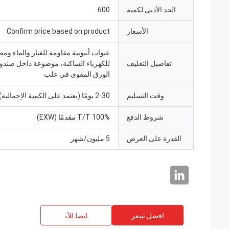
الحد الأدنى لكمية
600
الأسعار
Confirm price based on product
عبوات أنبوبية مقاومة للغبار والماء ومض
تفاصيل التغليف
للكهرباء الساكنة، موضوعة داخل صند
الورق المقوى في علب
وقت التسليم
2-30 يومًا (يعتمد على الكمية الإجمالية)
شروط الدفع
100% T/T مقدمًا (EXW)
القدرة على العرض
5 مليون/شهر
افضل سعر
ﺎﺘﺼﻟ ﺍﻶﻧ