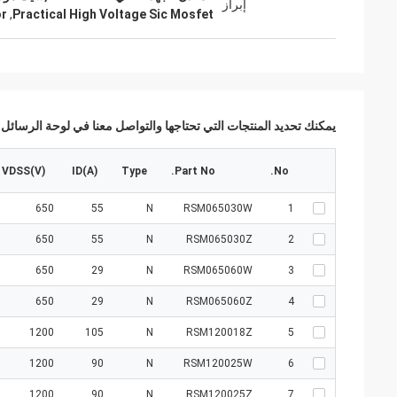
إبراز
or
,
Practical High Voltage Sic Mosfet
يمكنك تحديد المنتجات التي تحتاجها والتواصل معنا في لوحة الرسائل.
VDSS(V)
ID(A)
Type
Part No.
No.
650
55
N
RSM065030W
1
650
55
N
RSM065030Z
2
650
29
N
RSM065060W
3
650
29
N
RSM065060Z
4
1200
105
N
RSM120018Z
5
1200
90
N
RSM120025W
6
1200
90
N
RSM120025Z
7