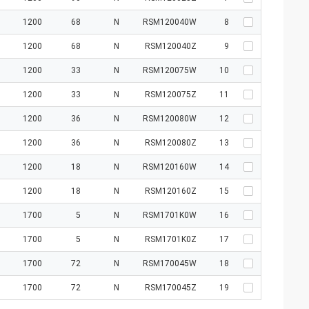
1200
68
N
RSM120040W
8
1200
68
N
RSM120040Z
9
1200
33
N
RSM120075W
10
1200
33
N
RSM120075Z
11
1200
36
N
RSM120080W
12
1200
36
N
RSM120080Z
13
1200
18
N
RSM120160W
14
1200
18
N
RSM120160Z
15
1700
5
N
RSM1701K0W
16
1700
5
N
RSM1701K0Z
17
1700
72
N
RSM170045W
18
1700
72
N
RSM170045Z
19