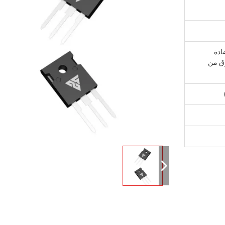
ادة
وق من