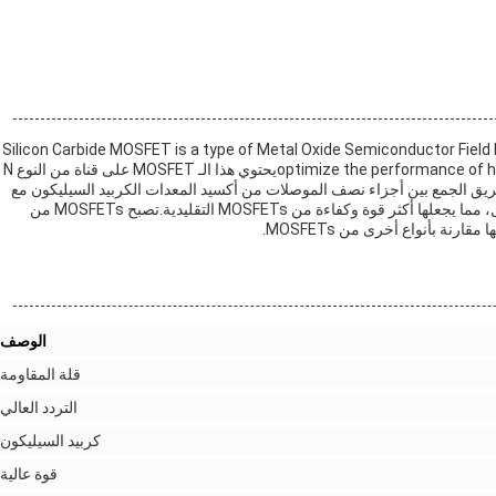
Silicon Carbide MOSFET is a type of Metal Oxide Semiconductor Field
optimize the performance of high-frequency and high-efficiency electrical applicationsيحتوي هذا الـ MOSFET على قناة من النوع N
طريق الجمع بين أجزاء نصف الموصلات من أكسيد المعدات الكربيد السيليكون مع
أجزاء نصف الموصلات من أكسيد المعدات ترانزستور تأثير المجال، مما يجعلها أكثر قوة وكفاءة من MOSFETs التقليدية.تصبح MOSFETs من
نة بأنواع أخرى من MOSFETs.
الوصف
قلة المقاومة
التردد العالي
كربيد السيليكون
قوة عالية