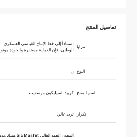
تفاصيل المنتج
استناداً إلى خط الإنتاج القياسي العسكري
مزايا
الوطني، فإن العملية مستقرة والجودة موثو
النوع
ن
اسم المنتج
كربيد السيليكون موسفيت
تكرار
تردد عالي
المعدن الجهد العالي Sic Mosfet,سيك موسبيت عالي الجهد العملي,نصف موصلات كربيد السيليكون نوع N