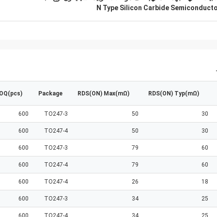
N Type Silicon Carbide Semiconduct
OQ(pcs)
Package
RDS(ON) Max(mΩ)
RDS(ON) Typ(mΩ)
600
TO247-3
50
30
600
TO247-4
50
30
600
TO247-3
79
60
600
TO247-4
79
60
600
TO247-4
26
18
600
TO247-3
34
25
600
TO247-4
34
25