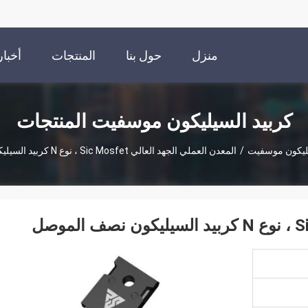
منزل
حول بنا
المنتجات
أخبار
كربيد السيليكون موسفيت المنتجات
يليكون موسفيت
/
المعدن العملي الجهد العالي Sic Mosfet ، نوع N كربيد السيليكون نصف الموصل