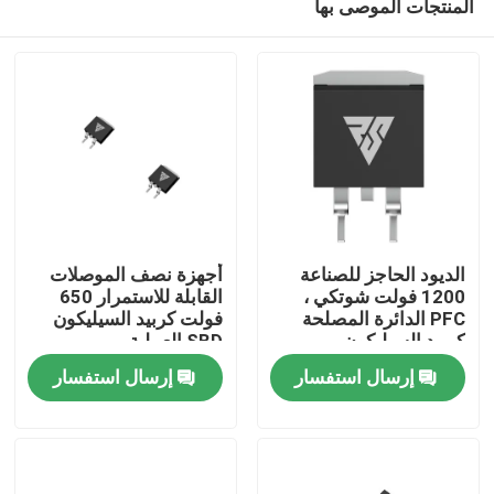
المنتجات الموصى بها
الديود الحاجز للصناعة
أجهزة نصف الموصلات
1200 فولت شوتكي ،
القابلة للاستمرار 650
PFC الدائرة المصلحة
فولت كربيد السيليكون
كربيد السيليكون
SBD العملية
المنزل
إرسال استفسار
إرسال استفسار
المنتجات
معلومات عنا