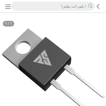
1
/
1