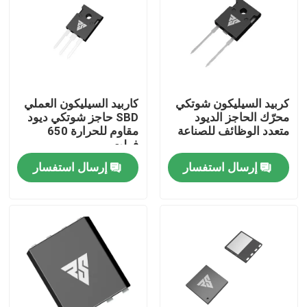
جولة في المعمل
رقابة جودة
كربيد السيليكون شوتكي
كاربيد السيليكون العملي
محرّك الحاجز الديود
SBD حاجز شوتكي ديود
اتصل بنا
متعدد الوظائف للصناعة
مقاوم للحرارة 650
فولت
إرسال استفسار
إرسال استفسار
أخبار
اطلب اقتباس
موسفيت عالي الطاقة
كربيد السيليكون موسفيت