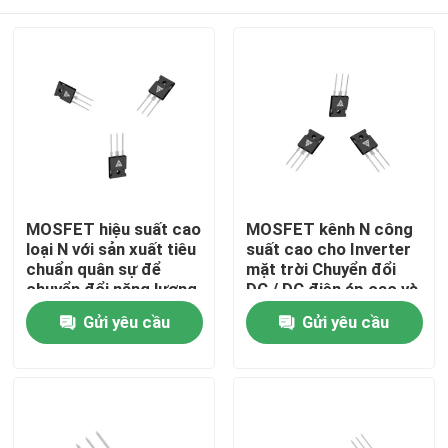
MOSFET hiệu suất cao
MOSFET kênh N công
loại N với sản xuất tiêu
suất cao cho Inverter
chuẩn quân sự để
mặt trời Chuyển đổi
chuyển đổi năng lượng
DC / DC điện áp cao và
mạnh mẽ
trình điều khiển động
Nhà
Gửi yêu cầu
Gửi yêu cầu
cơ
Sản phẩm
Về chúng tôi