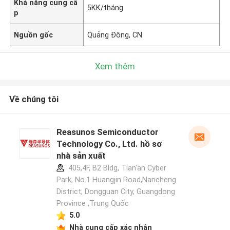
Khả năng cung cấ
5KK/tháng
p
Nguồn gốc
Quảng Đông, CN
Xem thêm
Về chúng tôi
Reasunos Semiconductor
Technology Co., Ltd. hồ sơ
nhà sản xuất
405,4F, B2 Bldg, Tian'an Cyber
Park, No.1 Huangjin Road,Nancheng
District, Dongguan City, Guangdong
Province ,Trung Quốc
5.0
Nhà cung cấp xác nhận