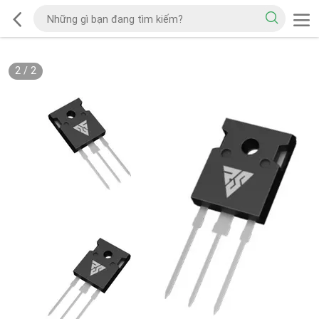
2
/
2