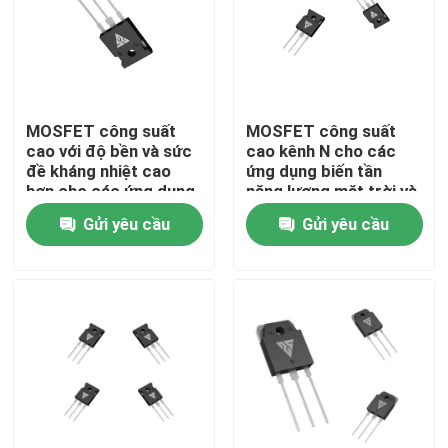
Tham quan nhà máy
Kiểm soát chất lượng
MOSFET công suất
MOSFET công suất
cao với độ bền và sức
cao kênh N cho các
đề kháng nhiệt cao
ứng dụng biến tần
Liên hệ với chúng tôi
hơn cho các ứng dụng
năng lượng mặt trời và
cấu hình loại N
chuyển đổi DC / DC
Gửi yêu cầu
Gửi yêu cầu
Tin tức
Yêu cầu báo giá
MOSFET công suất cao
MOSFET silicon cacbua