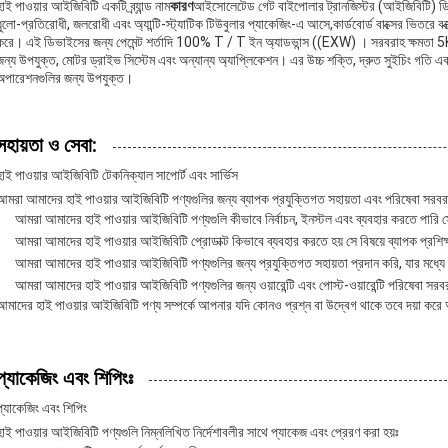
হাই পাওয়ার আইজিবিটি একটি ব্র্যান্ড নাম
কারণ
আইসোলেটেড গেট বাইপোলার ট্রানজিস্টর (আইজিবিটি) ডিভাই
ধুলো-প্রতিরোধী, জলরোধী এবং অ্যান্টি-স্ট্যাটিক টিউবুলার প্যাকেজিং-এ আসে,কার্ডবোর্ড বাক্সের ভিতরে 
করে। এই ডিভাইসের জন্য পেমেন্ট শর্তাদি 100% T / T ইন অ্যাডভান্স ((EXW) । সরবরাহ ক্ষমতা 5KK 
জন্য উপযুক্ত, মোটর ড্রাইভ সিস্টেম এবং অন্যান্য অ্যাপ্লিকেশন। এর উচ্চ শক্তি, দ্রুত সুইচিং গত
অপারেশনগুলির জন্য উপযুক্ত।
সহায়তা ও সেবা:
হাই পাওয়ার আইজিবিটি টেকনিক্যাল সাপোর্ট এবং সার্ভিস
আমরা আমাদের হাই পাওয়ার আইজিবিটি পণ্যগুলির জন্য ব্যাপক প্রযুক্তিগত সহায়তা এবং পরিষেবা সরব
আমরা আমাদের হাই পাওয়ার আইজিবিটি পণ্যগুলি কীভাবে নির্বাচন, ইনস্টল এবং ব্যবহার করতে পারি সে
আমরা আমাদের হাই পাওয়ার আইজিবিটি প্রোডাক্ট কিভাবে ব্যবহার করতে হয় সে বিষয়ে ব্যাপক প্রশিক
আমরা আমাদের হাই পাওয়ার আইজিবিটি পণ্যগুলির জন্য প্রযুক্তিগত সহায়তা প্রদান করি, যার মধ্যে ড
আমরা আমাদের হাই পাওয়ার আইজিবিটি পণ্যগুলির জন্য ওয়ারেন্টি এবং পোস্ট-ওয়ারেন্টি পরিষেবা সর
আমাদের হাই পাওয়ার আইজিবিটি পণ্য সম্পর্কে আপনার যদি কোনও প্রশ্ন বা উদ্বেগ থাকে তবে দয়া কর
প্যাকেজিং এবং শিপিংঃ
প্যাকেজিং এবং শিপিং
হাই পাওয়ার আইজিবিটি পণ্যগুলি নিম্নলিখিত নির্দেশাবলীর সাথে প্যাকেজ এবং প্রেরণ করা হয়ঃ