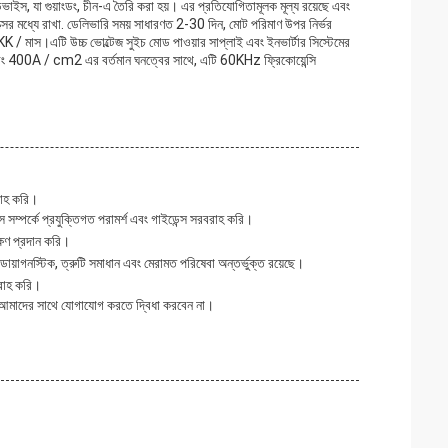
স, যা গুয়াংডং, চীন-এ তৈরি করা হয়। এর প্রতিযোগিতামূলক মূল্য রয়েছে এবং
বক্সের মধ্যে রাখা. ডেলিভারি সময় সাধারণত 2-30 দিন, মোট পরিমাণ উপর নির্ভর
/ মাস।এটি উচ্চ ভোল্টেজ সুইচ মোড পাওয়ার সাপ্লাই এবং ইনভার্টার সিস্টেমের
ি এবং 400A / cm2 এর বর্তমান ঘনত্বের সাথে, এটি 60KHz ফ্রিকোয়েন্সি
রাহ করি।
 সম্পর্কে প্রযুক্তিগত পরামর্শ এবং গাইডেন্স সরবরাহ করি।
্ষণ প্রদান করি।
ায়াগনস্টিক, ত্রুটি সমাধান এবং মেরামত পরিষেবা অন্তর্ভুক্ত রয়েছে।
বরাহ করি।
ে আমাদের সাথে যোগাযোগ করতে দ্বিধা করবেন না।