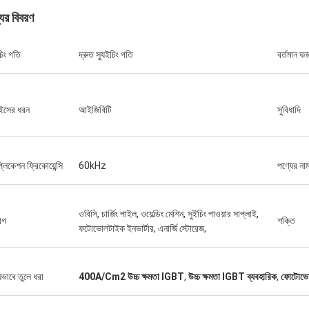
যের বিবরণ
চিং গতি
দ্রুত স্যুইচিং গতি
বর্তমান ঘন
ইসের ধরন
আইজিবিটি
সুবিধাদি
্লিকেশন ফ্রিকোয়েন্সি
60kHz
পণ্যের না
ওবিসি, চার্জিং পাইল, ওয়েল্ডিং মেশিন, সুইচিং পাওয়ার সাপ্লাই,
োগ
শক্তি
ফটোভোলটাইক ইনভার্টার, এনার্জি স্টোরেজ,
ষভাবে তুলে ধরা
400A/Cm2 উচ্চ ক্ষমতা IGBT
,
উচ্চ ক্ষমতা IGBT ব্যবহারিক
,
ফোটোভোল