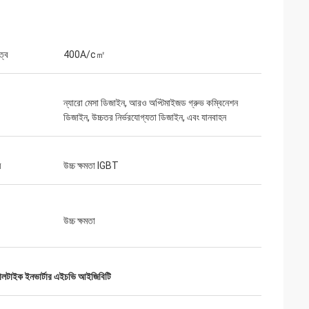
ত্ব
400A/c㎡
ন্যারো মেসা ডিজাইন, আরও অপ্টিমাইজড গ্রুভ কম্বিনেশন
ডিজাইন, উচ্চতর নির্ভরযোগ্যতা ডিজাইন, এবং যানবাহন
ম
উচ্চ ক্ষমতা IGBT
উচ্চ ক্ষমতা
টাইক ইনভার্টার এইচভি আইজিবিটি