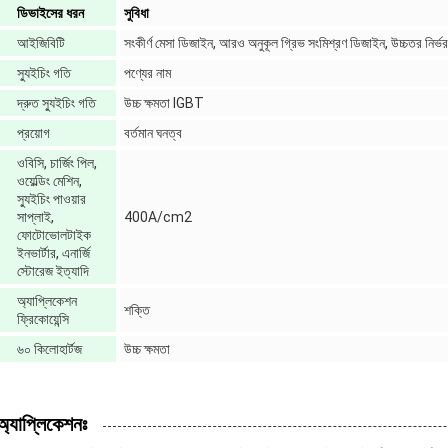
ডিভাইসের ধরন
সুবিধা
আইজিবিটি
সংকীর্ণ মেসা ডিজাইন, আরও অনুকূল গ্রিভ সংমিশ্রণ ডিজাইন, উচ্চতর নির
স্যুইচিং গতি
পণ্যের নাম
দ্রুত স্যুইচিং গতি
উচ্চ ক্ষমতা IGBT
প্রয়োগ
বর্তমান ঘনত্ব
ওবিসি, চার্জিং পিল,
ওয়েল্ডিং মেশিন,
স্যুইচিং পাওয়ার
সাপ্লাই,
400A/cm2
ফোটোভোলটাইক
ইনভার্টার, এনার্জি
স্টোরেজ ইত্যাদি
অ্যাপ্লিকেশন
শক্তি
ফ্রিকোয়েন্সি
৬০ কিলোহার্টজ
উচ্চ ক্ষমতা
অ্যাপ্লিকেশনঃ