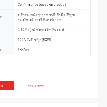
Confirm price based on product
ডাস্টপ্রুফ, ওয়াটারপ্রুফ এবং অ্যান্টি-স্ট্যাটিক টিউবুলার
রণ
প্যাকেজিং, কার্টনে একটি পিচবোর্ডের বাক্সের
2-30 দিন (মোট পরিমাণের উপর নির্ভর করে)
100% T/T অগ্রিম (EXW)
া
5KK/মাস
াম
এখন যোগাযোগ