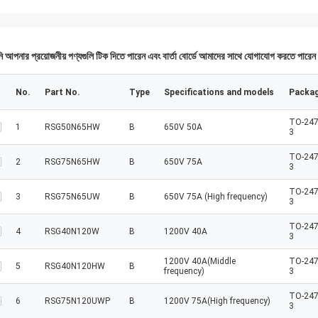
 আপনার প্রয়োজনীয় পণ্যগুলি টিক দিতে পারেন এবং বার্তা বোর্ডে আমাদের সাথে যোগাযোগ করতে পারে
No.
Part No.
Type
Specifications and models
Packa
TO-247
1
RSG50N65HW
B
650V 50A
3
TO-247
2
RSG75N65HW
B
650V 75A
3
TO-247
3
RSG75N65UW
B
650V 75A (High frequency)
3
TO-247
4
RSG40N120W
B
1200V 40A
3
1200V 40A(Middle
TO-247
5
RSG40N120HW
B
frequency)
3
TO-247
6
RSG75N120UWP
B
1200V 75A(High frequency)
3