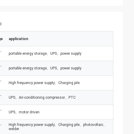
ন।
ge
application
-
portable energy storage、UPS、power supply
-
portable energy storage、UPS、power supply
-
High frequency power supply、Charging pile
-
UPS、Air-conditioning compressor、PTC
-
UPS、motor driven
-
High frequency power supply、Charging pile、photovoltaic、
welder