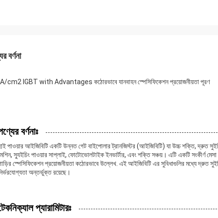
ের বর্ণনা
/cm2 IGBT with Advantages কঠোরভাবে যানবাহন স্পেসিফিকেশন প্রয়োজনীয়তা পূরণ
পণ্যের বর্ণনাঃ
হাই পাওয়ার আইজিবিটি একটি উন্নত গেট বাইপোলার ট্রানজিস্টর (আইজিবিটি) যা উচ্চ শক্তি, দ্রুত সুইচিং
মেশিন, স্যুইচিং পাওয়ার সাপ্লাই, ফোটোভোলটাইক ইনভার্টার, এবং শক্তি সঞ্চয়। এটি একটি সংকীর্ণ মেস
গাড়ির স্পেসিফিকেশন প্রয়োজনীয়তা কঠোরভাবে উল্লেখ. এই আইজিবিটি এর সুবিধাগুলির মধ্যে দ্রুত সুই
নির্ভরযোগ্যতা অন্তর্ভুক্ত রয়েছে।
টেকনিক্যাল প্যারামিটারঃ