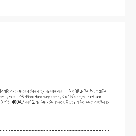
 গতি এবং উচ্চতর বর্তমান ঘনত্ব সরবরাহ করে। এটি ওবিসি,চার্জিং পিল, ওয়েল্ডিং
া নকশা, আরো অপ্টিমাইজড গ্রুভ সমন্বয় নকশা, উচ্চ নির্ভরযোগ্যতা নকশা,এবং
চিং গতি, 400A / সেমি 2 এর উচ্চ বর্তমান ঘনত্ব, উচ্চতর শক্তি ক্ষমতা এবং উন্নত