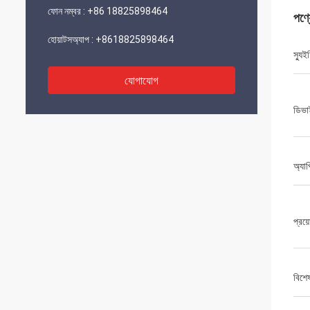
ফোন নম্বর :
+86 18825898464
পণ্
হোয়াটসঅ্যাপ :
+8618825898464
স্যুই
যোগাযোগ
ডিভা
অ্যাপ
প্রয়
বিশে