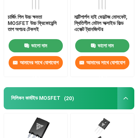
SIC পাওয়ার সেমিকন্ডাক্টর
চার্জিং পিল উচ্চ ক্ষমতা
মাল্টিপার্পস হাই ভোল্টেজ মোসফেট,
MOSFET উচ্চ ফ্রিকোয়েন্সি
স্থিতিশীল মেটাল অক্সাইড ফিল্ড
তাপ অপচয় টেকসই
এফেক্ট ট্রানজিস্টর
ভালো দাম
ভালো দাম
আমাদের সাথে যোগাযোগ
আমাদের সাথে যোগাযোগ
করুন
করুন
সিলিকন কার্বাইড MOSFET
(20)