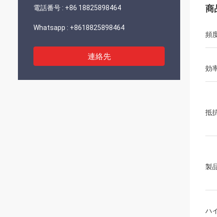
商
電話番号 :
+86 18825898464
Whatsapp :
+8618825898464
頻
連絡先
効
抵
製
ハ