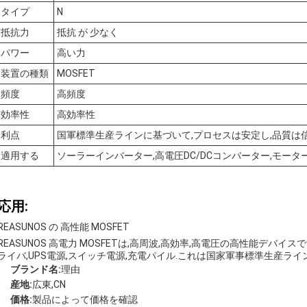
タイプ
N
抵抗力
抵抗 が 少なく
パワー
高い力
装置の種類
MOSFET
頻度
高頻度
効率性
高効率性
利点
国軍標準生産ラインに基づいて,プロセスは安定し,品質は
適用する
ソーラーインバーター,高電圧DC/DCコンバーター,モータ
応用:
REASUNOS の 高性能 MOSFET
REASUNOS 高電力 MOSFETは,高周波,高効率,高電圧の高性能デバイス
ライバ,UPS電源,スイッチ電源,充電パイル.これは国家軍事標準生産ラ
ブランド名:
理由
産地:
広東,CN
価格:
製品によって価格を確認