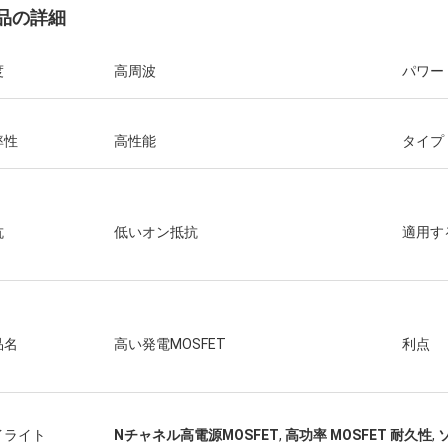
品の詳細
度
高周波
パワー
率性
高性能
タイプ
抗
低いオン抵抗
適用す
品名
高い発電MOSFET
利点
イライト
Nチャネル高電源MOSFET
,
高功率 MOSFET 耐久性
,