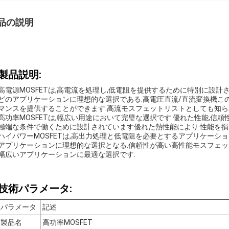
品の説明
製品説明:
高電源MOSFETは,高電流を処理し,低電阻を提供するために特別に設
どのアプリケーションに理想的な選択である.高電圧直流/直流変換機このM
マンスを提供することができます.高流モスフェットリストとしても知られ
高功率MOSFETは,幅広い用途において完璧な選択です.優れた性能,信
極端な条件で働くために設計されています優れた熱性能により 性能を損
ハイパワーMOSFETは,高出力処理と低電阻を必要とするアプリケーシ
アプリケーションに理想的な選択となる.信頼性が高い高性能モスフェット (Hig
幅広いアプリケーションに最適な選択です.
技術パラメータ:
パラメータ
記述
製品名
高功率MOSFET