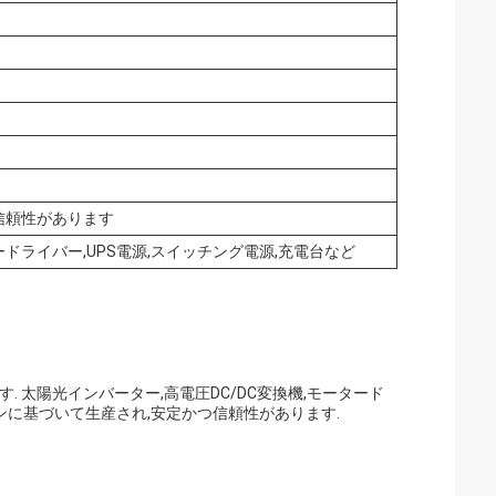
信頼性があります
ードライバー,UPS電源,スイッチング電源,充電台など
です. 太陽光インバーター,高電圧DC/DC変換機,モータード
インに基づいて生産され,安定かつ信頼性があります.