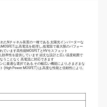
計されたNチャネル装置の一種である.太陽光インバーターな
OSFETは,高電流を処理し,低電阻で最大限のパフォー
ています高性能MOSFETとHVモスフェット
頼性,効率性を提供しています.頑丈な設計と広い温度範囲で
なうことなく 高電流に対応できます
ョンに最適な選択である.その幅広い機能により,さまざまな
h Power MOSFET) は,高度な性能と信頼性により,