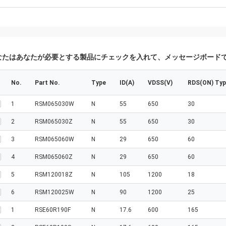
なたはあなたが必要とする製品にチェックを入れて、メッセージボード
No.
Part No.
Type
ID(A)
VDSS(V)
RDS(ON) Ty
1
RSM065030W
N
55
650
30
2
RSM065030Z
N
55
650
30
3
RSM065060W
N
29
650
60
4
RSM065060Z
N
29
650
60
5
RSM120018Z
N
105
1200
18
6
RSM120025W
N
90
1200
25
1
RSE60R190F
N
17.6
600
165