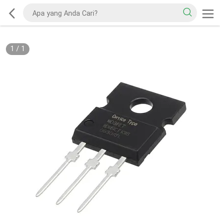
1
/
1