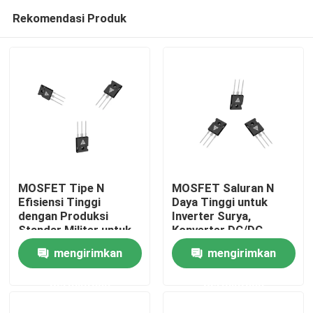
Rekomendasi Produk
MOSFET Tipe N
MOSFET Saluran N
Efisiensi Tinggi
Daya Tinggi untuk
dengan Produksi
Inverter Surya,
Rumah
Standar Militer untuk
Konverter DC/DC
Transfer Energi yang
Tegangan Tinggi, dan
mengirimkan
mengirimkan
Kuat
Penggerak Motor
Produk
permintaan
permintaan
Tentang kami