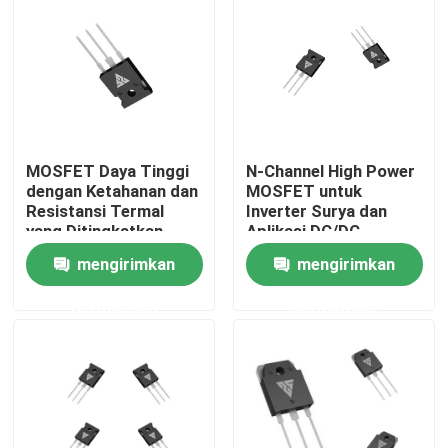
Tur Pabrik
Kontrol kualitas
MOSFET Daya Tinggi
N-Channel High Power
Hubungi Kami
dengan Ketahanan dan
MOSFET untuk
Resistansi Termal
Inverter Surya dan
yang Ditingkatkan
Aplikasi DC/DC
Berita
untuk Aplikasi
Converter
mengirimkan
mengirimkan
Konfigurasi Tipe-N
permintaan
permintaan
Permintaan Penawaran
MOSFET Daya Tinggi
MOSFET Silikon Karbida